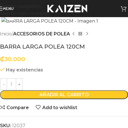
Skip to navigation
MENU
Skip to main content
Click to enlarge
Inicio
ACCESORIOS DE POLEA
BARRA LARGA POLEA 120CM
₡
30.000
Hay existencias
AÑADIR AL CARRITO
Compare
Add to wishlist
SKU:
12037