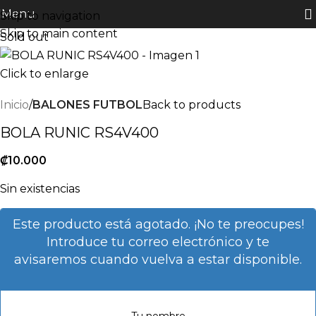
Menu
Skip to navigation
Skip to main content
Sold out
Click to enlarge
Inicio
BALONES FUTBOL
Back to products
BOLA RUNIC RS4V400
₡
10.000
Sin existencias
Este producto está agotado. ¡No te preocupes!
Introduce tu correo electrónico y te
avisaremos cuando vuelva a estar disponible.