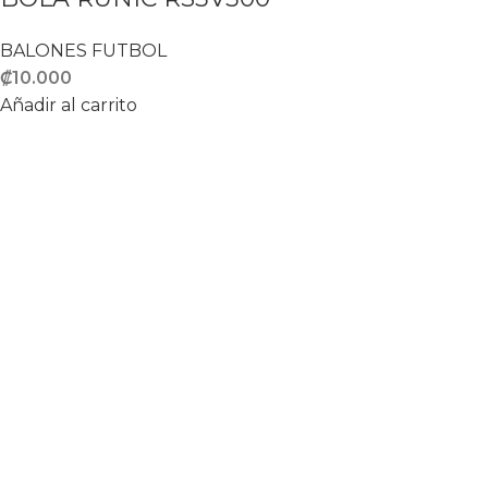
BALONES FUTBOL
₡
10.000
Añadir al carrito
Proveedores de equipamiento deportivo
Del KFC de Paseo Colon 200 Norte y 25 Suroeste
tel: (506) 7069-2128
ventas@kaizenstorecr.com
Recent Posts
Sissy Squat
abril 30, 2026
1 Comment