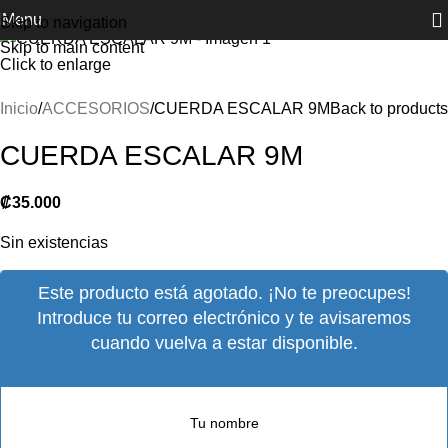
Sold out
Menu
Skip to navigation
Skip to main content
Click to enlarge
Inicio
ACCESORIOS
CUERDA ESCALAR 9M
Back to products
CUERDA ESCALAR 9M
₡
35.000
Sin existencias
Este producto está agotado. ¡No te preocupes!
Introduce tu correo electrónico y te avisaremos
cuando vuelva a estar disponible.