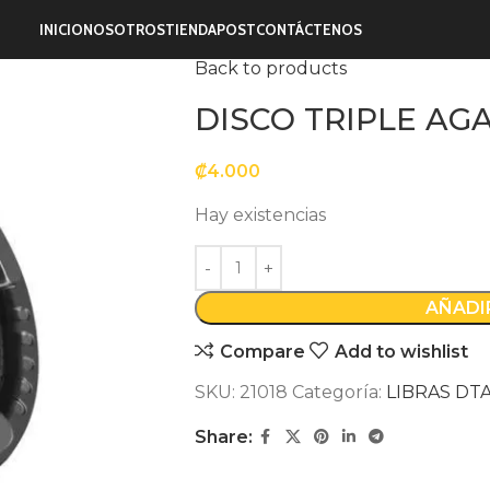
Inicio
DISCOS TRIPLE AGARRE
L
INICIO
NOSOTROS
TIENDA
POST
CONTÁCTENOS
DISCO TRIPLE AGARRE 2.5 LBS K
Back to products
DISCO TRIPLE AGA
₡
4.000
Hay existencias
AÑADI
Compare
Add to wishlist
SKU:
21018
Categoría:
LIBRAS DT
Share: