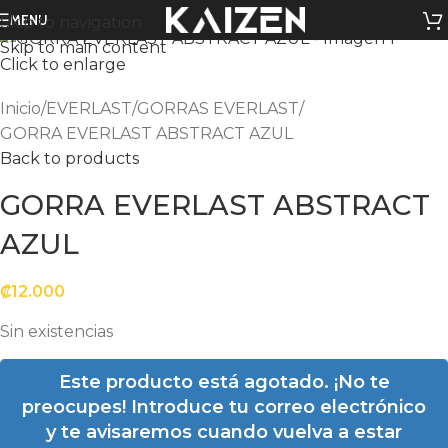
Sold out
MENU
Skip to navigation
Skip to main content
Click to enlarge
Inicio
EVERLAST
GORRAS EVERLAST
GORRA EVERLAST ABSTRACT AZUL
Back to products
GORRA EVERLAST ABSTRACT
AZUL
₡
12.000
Sin existencias
Este producto está agotado. ¡No te
preocupes! Introduce tu correo electrónico
y te avisaremos cuando vuelva a estar