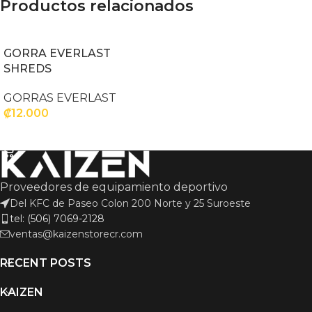
Productos relacionados
GORRA EVERLAST
SHREDS
GORRAS EVERLAST
₡
12.000
SELECCIONAR OPCIONES
Proveedores de equipamiento deportivo
Del KFC de Paseo Colon 200 Norte y 25 Suroeste
tel: (506) 7069-2128
ventas@kaizenstorecr.com
RECENT POSTS
KAIZEN