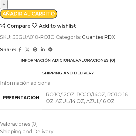
AÑADIR AL CARRITO
Compare
Add to wishlist
SKU:
33GUA010-ROJO
Categoría:
Guantes RDX
Share:
INFORMACIÓN ADICIONAL
VALORACIONES (0)
SHIPPING AND DELIVERY
Información adicional
ROJO/12OZ
,
ROJO/14OZ
,
ROJO 16
PRESENTACION
OZ
,
AZUL/14 OZ
,
AZUL/16 OZ
Valoraciones (0)
Shipping and Delivery