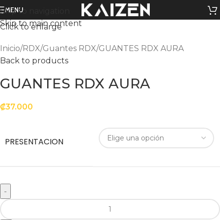
MENU
Skip to navigation
Skip to main content
Click to enlarge
Inicio
RDX
Guantes RDX
GUANTES RDX AURA
Back to products
GUANTES RDX AURA
₡
37.000
PRESENTACION