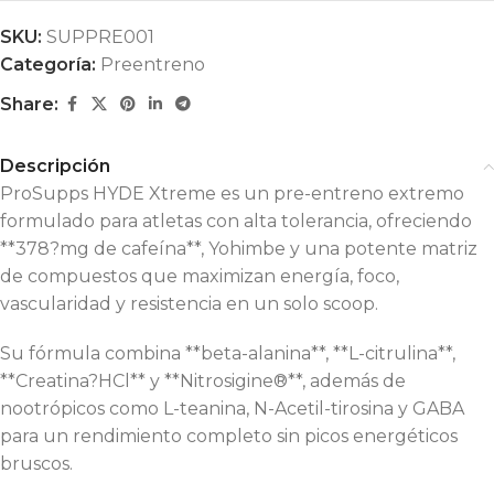
SKU:
SUPPRE001
Categoría:
Preentreno
Share:
Descripción
ProSupps HYDE Xtreme es un pre-entreno extremo
formulado para atletas con alta tolerancia, ofreciendo
**378?mg de cafeína**, Yohimbe y una potente matriz
de compuestos que maximizan energía, foco,
vascularidad y resistencia en un solo scoop.
Su fórmula combina **beta-alanina**, **L-citrulina**,
**Creatina?HCl** y **Nitrosigine®**, además de
nootrópicos como L-teanina, N-Acetil-tirosina y GABA
para un rendimiento completo sin picos energéticos
bruscos.