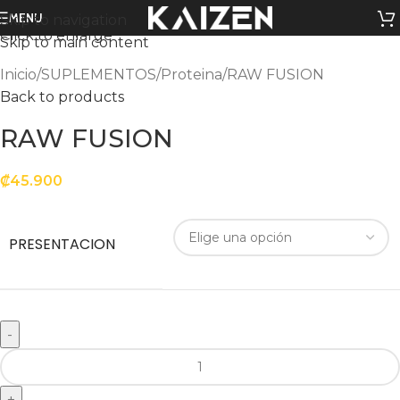
MENU
Skip to navigation
Click to enlarge
Skip to main content
Inicio
SUPLEMENTOS
Proteina
RAW FUSION
Back to products
RAW FUSION
₡
45.900
PRESENTACION