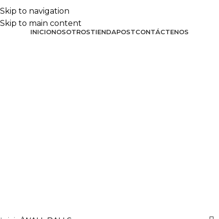
Skip to navigation
Skip to main content
INICIO
NOSOTROS
TIENDA
POST
CONTÁCTENOS
Login / Register
₡
0
Menu
WALL BALLS
Categories