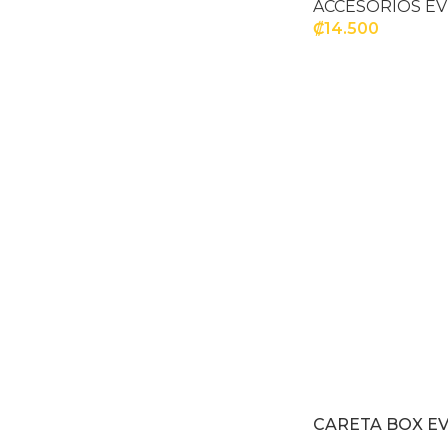
ACCESORIOS E
₡
14.500
SELECCIONAR OP
CARETA BOX E