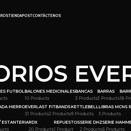
ROS
TIENDA
POST
CONTÁCTENOS
ORIOS EVE
ES FUTBOL
BALONES MEDICINALES
BANCAS
BARRAS
BARR
ucts
10 Products
3 Products
3 Products
18 Pr
ADA HIERRO
EVERLAST
FITBANDS
KETTLEBELL
LIBRAS MCNS 
51 Products
2 Products
9 Products
3 Products
/ ESTANTERIA
RDX
REPUESTOS
SERIE DHZ
SERIE HAMM
ucts
20 Products
1 Product
2 Products
6 Products