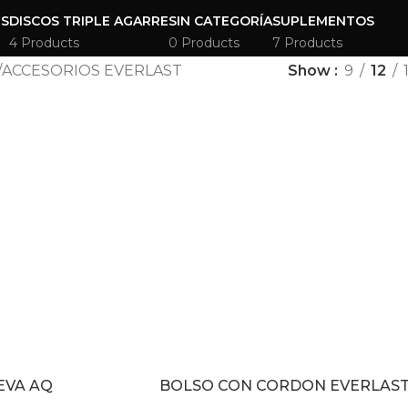
LS
DISCOS TRIPLE AGARRE
SIN CATEGORÍA
SUPLEMENTOS
4 Products
0 Products
7 Products
ACCESORIOS EVERLAST
Show
9
12
EVA AQ
BOLSO CON CORDON EVERLAS