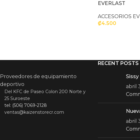
EVERLAST
ACCESORIOS E
₡
4.500
AÑADIR AL CARR
RECENT POSTS
Proveedores de equipamiento
Sissy
deportivo
abril
Del KFC de Paseo Colon 200 Norte y
Com
25 Suroeste
tel: (506) 7069-2128
Nuev
ventas@kaizenstorecr.com
abril
Com