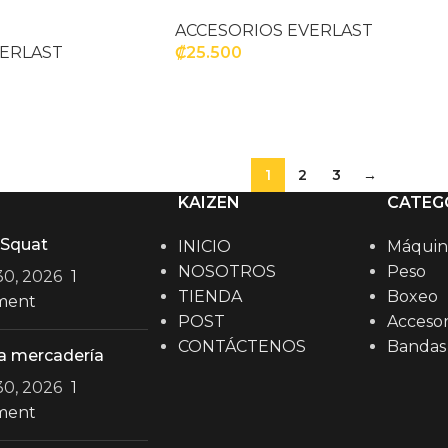
ACCESORIOS EVERLAST
VERLAST
₡
25.500
AÑADIR AL CARRITO
ITO
1
2
3
→
KAIZEN
CATEG
 Squat
INICIO
Máquin
NOSOTROS
Peso
 30, 2026
1
TIENDA
Boxeo
ment
POST
Accesor
CONTÁCTENOS
Bandas
a mercadería
 30, 2026
1
ment