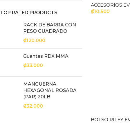
ACCESORIOS E
₡
10.500
TOP RATED PRODUCTS
AÑADIR AL CARR
RACK DE BARRA CON
PESO CUADRADO
₡
120.000
Guantes RDX MMA
₡
33.000
MANCUERNA
HEXAGONAL ROSADA
(PAR) 20LB
₡
32.000
BOLSO RILEY E