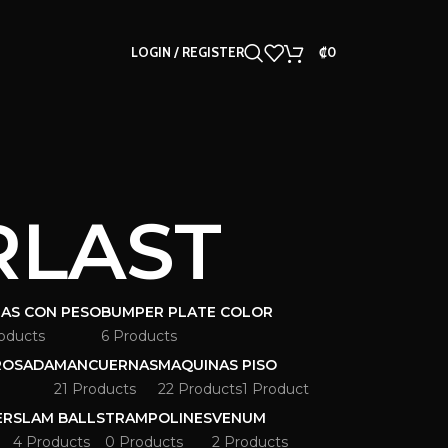
LOGIN / REGISTER
₡
0
RLAST
AS CON PESO
BUMPER PLATE COLOR
oducts
6 Products
ROSADA
MANCUERNAS
MAQUINAS
PISO
21 Products
22 Products
1 Product
ER
SLAM BALLS
TRAMPOLINES
VENUM
4 Products
0 Products
2 Products