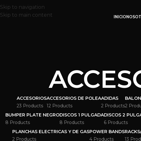
Skip to navigation
Skip to main content
INICIO
NOSOT
ACCES
ACCESORIOS
ACCESORIOS DE POLEA
ADIDAS
BALON
23 Products
12 Products
2 Products
2 Prod
BUMPER PLATE NEGRO
DISCOS 1 PULGADA
DISCOS 2 PULG
8 Products
8 Products
6 Products
PLANCHAS ELECTRICAS Y DE GAS
POWER BANDS
RACKS
2 Products
4 Products
13 Prod