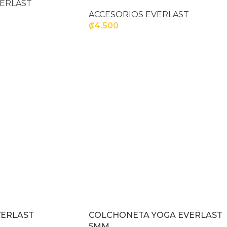
VERLAST
ACCESORIOS EVERLAST
₡
4.500
CIONES
AÑADIR AL CARRITO
VERLAST
COLCHONETA YOGA EVERLAST
5MM