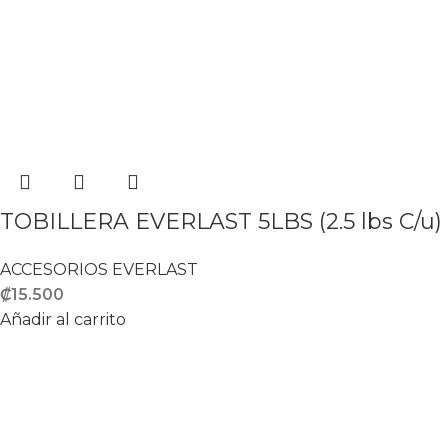
TOBILLERA EVERLAST 5LBS (2.5 lbs C/u)
ACCESORIOS EVERLAST
₡
15.500
Añadir al carrito
Proveedores de equipamiento deportivo
Del KFC de Paseo Colon 200 Norte y 25 Suroeste
tel: (506) 7069-2128