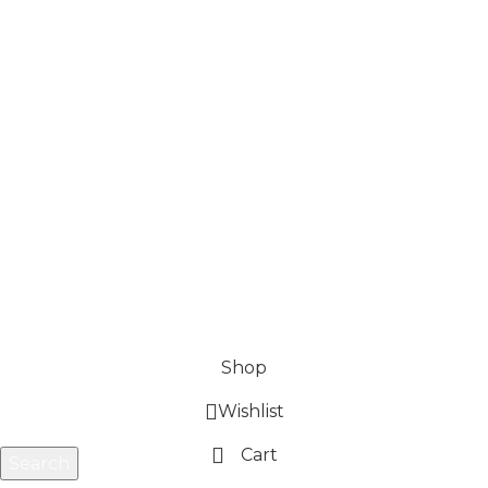
Términos y condiciones
Política de garantía
Política de Envíos y Precios
Política de devoluciones y reembolsos
Preguntas Frecuentes
www.kaizenstorecr.com
Actualizado 2026
Shop
Wishlist
Cart
Search