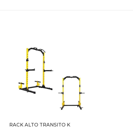
RACK ALTO TRANSITO K
RACK DE BA
CUADRADO