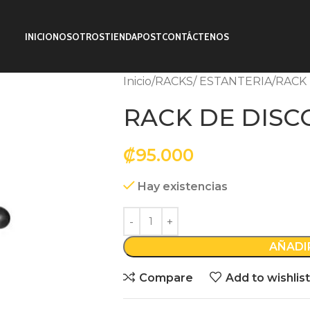
INICIO
NOSOTROS
TIENDA
POST
CONTÁCTENOS
Inicio
RACKS/ ESTANTERIA
RACK 
RACK DE DISC
₡
95.000
Hay existencias
AÑADI
Compare
Add to wishlist