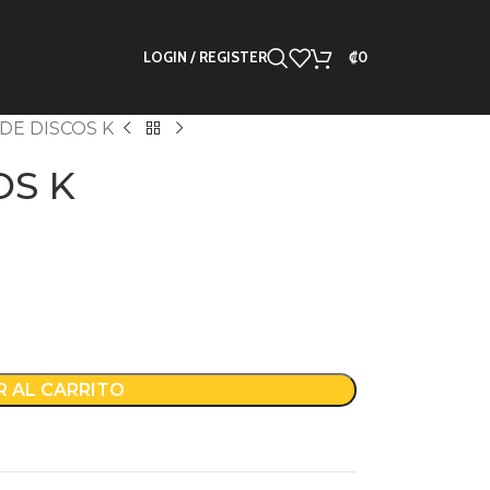
LOGIN / REGISTER
₡
0
DE DISCOS K
OS K
R AL CARRITO