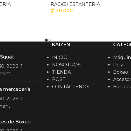
ERIA
RACKS/ ESTANTERIA
₡
120.000
ITO
AÑADIR AL CARRITO
KAIZEN
CATEG
 Squat
INICIO
Máquin
NOSOTROS
Peso
 30, 2026
1
TIENDA
Boxeo
ment
POST
Accesor
CONTÁCTENOS
Bandas
a mercadería
 30, 2026
1
ment
tes de Boxeo