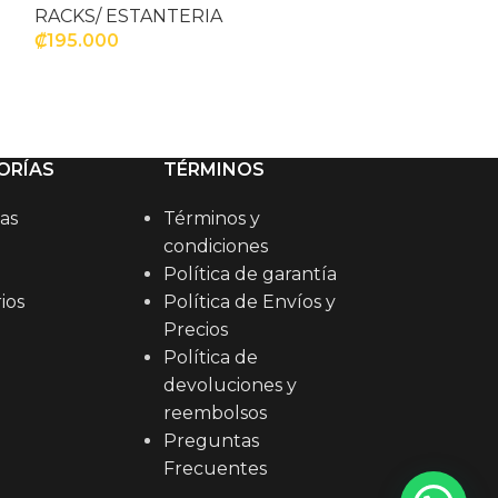
RACKS/ ESTANTERIA
₡
195.000
RACKS/ ESTA
₡
120.000
AÑADIR AL CARRITO
AÑADIR AL C
ORÍAS
TÉRMINOS
as
Términos y
condiciones
Política de garantía
ios
Política de Envíos y
Precios
Política de
devoluciones y
reembolsos
Preguntas
Frecuentes
1