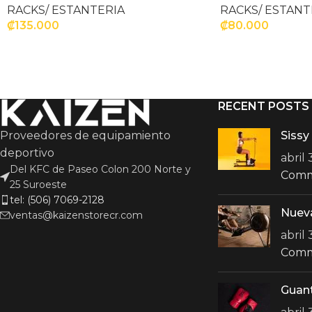
RACKS/ ESTANTERIA
RACKS/ ESTANT
₡
135.000
₡
80.000
AÑADIR AL CARRITO
AÑADIR AL CARR
RECENT POSTS
Proveedores de equipamiento
Sissy
deportivo
abril
Del KFC de Paseo Colon 200 Norte y
Com
25 Suroeste
tel: (506) 7069-2128
Nuev
ventas@kaizenstorecr.com
abril
Com
Guan