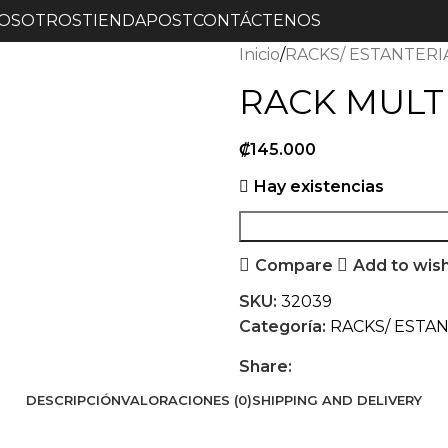
OSOTROS
TIENDA
POST
CONTÁCTENOS
Inicio
RACKS/ ESTANTERI
RACK MULTI
₡
145.000
Hay existencias
Compare
Add to wish
SKU:
32039
Categoría:
RACKS/ ESTA
Share:
DESCRIPCIÓN
VALORACIONES (0)
SHIPPING AND DELIVERY