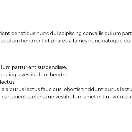
t penatibus nunc dui adipiscing convallis bulum partur
estibulum hendrerit et pharetra fames nunc natoque dui
ulum parturient suspendisse.
piscing a vestibulum hendre.
lectus.
a a purus lectus faucibus lobortis tincidunt purus lect
arturient scelerisque vestibulum amet elit ut volutpat