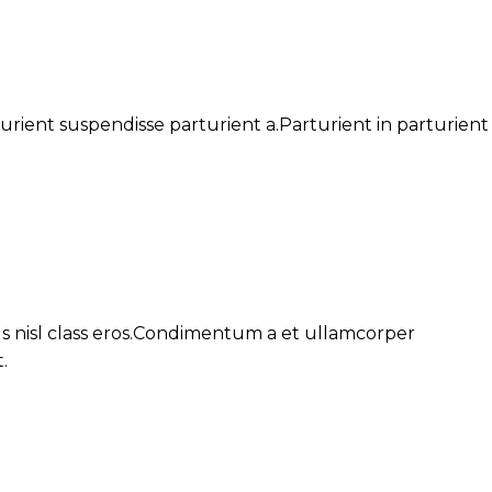
ient suspendisse parturient a.Parturient in parturient
.
us nisl class eros.Condimentum a et ullamcorper
.