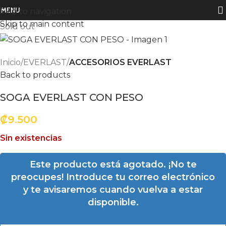
MENU
Skip to navigation
Skip to main content
Sold out
Inicio
EVERLAST
ACCESORIOS EVERLAST
Back to products
SOGA EVERLAST CON PESO
₡
9.500
Sin existencias
Este producto está agotado. ¡No te
preocupes! Introduce tu correo electrónico
y te avisaremos cuando vuelva a estar
disponible.