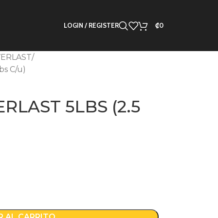
LOGIN / REGISTER
₡
0
VERLAST
bs C/u)
RLAST 5LBS (2.5
R AL CARRITO