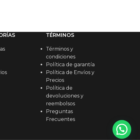
₡
5.000
AÑADIR AL C
ORÍAS
TÉRMINOS
as
Términos y
condiciones
Política de garantía
ios
Política de Envíos y
Precios
Política de
devoluciones y
reembolsos
Preguntas
Frecuentes