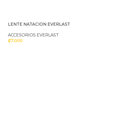
LENTE NATACION EVERLAST
ACCESORIOS EVERLAST
₡
7.000
AÑADIR AL CARRITO
PROTECTOR 
BLANCO SEN
CON ESTUCH
ACCESORIOS