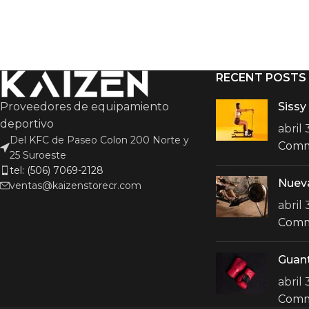
RECENT POSTS
Proveedores de equipamiento
Sissy
deportivo
abril
Del KFC de Paseo Colon 200 Norte y
Com
25 Suroeste
tel: (506) 7069-2128
Nuev
ventas@kaizenstorecr.com
abril
Com
Guan
abril
Com