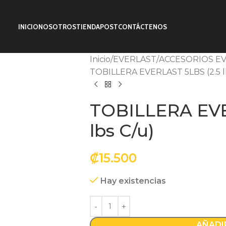
INICIO
NOSOTROS
TIENDA
POST
CONTÁCTENOS
Inicio
EVERLAST
ACCESORIOS E
TOBILLERA EVERLAST 5LBS (2.5 l
TOBILLERA EVE
lbs C/u)
₡
15.500
Hay existencias
AÑADI