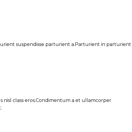
ient suspendisse parturient a.Parturient in parturient
.
us nisl class eros.Condimentum a et ullamcorper
.