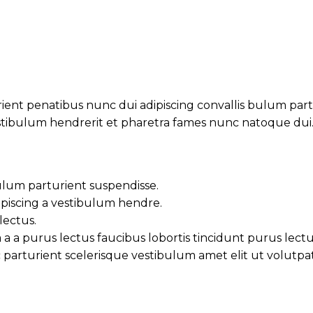
t penatibus nunc dui adipiscing convallis bulum partur
estibulum hendrerit et pharetra fames nunc natoque dui
ulum parturient suspendisse.
piscing a vestibulum hendre.
lectus.
a a purus lectus faucibus lobortis tincidunt purus lect
arturient scelerisque vestibulum amet elit ut volutpat