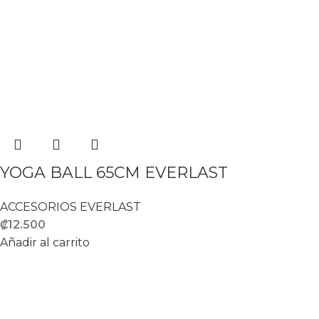
YOGA BALL 65CM EVERLAST
ACCESORIOS EVERLAST
₡
12.500
Añadir al carrito
Proveedores de equipamiento deportivo
Del KFC de Paseo Colon 200 Norte y 25 Suroeste