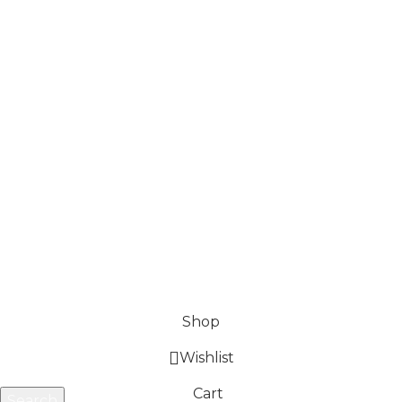
Términos y condiciones
Política de garantía
Política de Envíos y Precios
Política de devoluciones y reembolsos
Preguntas Frecuentes
www.kaizenstorecr.com
Actualizado 2026
Shop
Wishlist
Cart
Search