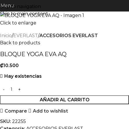
Menu
Skip to navigation
Skip to main content
Click to enlarge
Inicio
EVERLAST
ACCESORIOS EVERLAST
Back to products
BLOQUE YOGA EVA AQ
₡
10.500
Hay existencias
AÑADIR AL CARRITO
Compare
Add to wishlist
SKU:
22255
Categoría:
ACCESORIOS EVERLAST