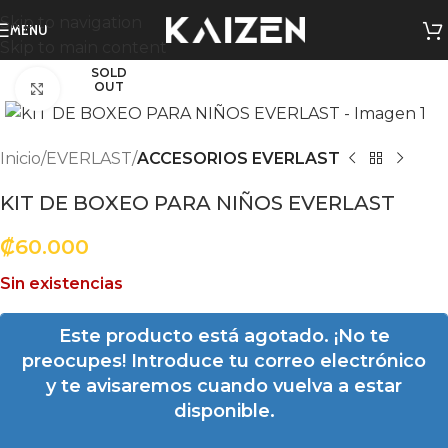
Skip to navigation
MENU
Skip to main content
SOLD
OUT
Click to enlarge
Inicio
EVERLAST
ACCESORIOS EVERLAST
KIT DE BOXEO PARA NIÑOS EVERLAST
₡
60.000
Sin existencias
Este producto está agotado. ¡No te
preocupes! Introduce tu correo electrónico
y te avisaremos cuando vuelva a estar
disponible.