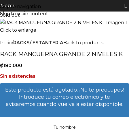
Menu
Skip to navigation
Skip to main content
Sold out
Click to enlarge
Inicio
RACKS/ ESTANTERIA
Back to products
RACK MANCUERNA GRANDE 2 NIVELES K
₡
180.000
Sin existencias
Este producto está agotado. ¡No te preocupes!
Introduce tu correo electrónico y te
avisaremos cuando vuelva a estar disponible.