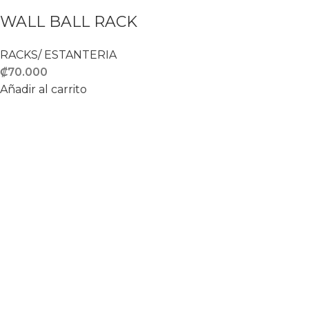
WALL BALL RACK
RACKS/ ESTANTERIA
₡
70.000
Añadir al carrito
Proveedores de equipamiento deportivo
Del KFC de Paseo Colon 200 Norte y 25 Suroeste
tel: (506) 7069-2128
ventas@kaizenstorecr.com
Recent Posts
Sissy Squat