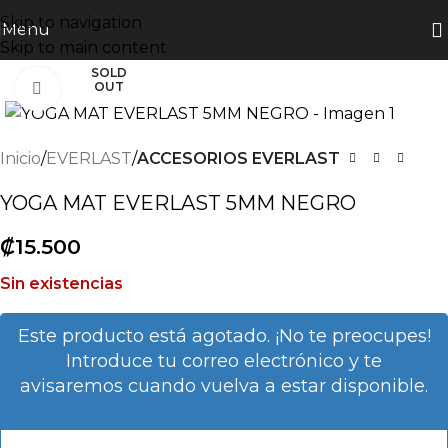
Skip to navigation
Menu
Skip to main content
SOLD
OUT
Click to enlarge
Inicio
EVERLAST
ACCESORIOS EVERLAST
YOGA MAT EVERLAST 5MM NEGRO
₡
15.500
Sin existencias
Este producto está agotado. ¡No te preocupes!
Introduce tu correo electrónico y te
avisaremos cuando vuelva a estar disponible.